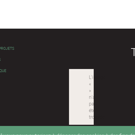
 PROJETS
S
QUE