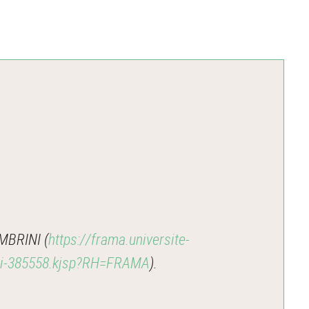
MBRINI (
https://frama.universite-
ini-385558.kjsp?RH=FRAMA
).